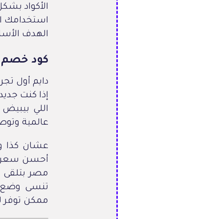
الأكواد بشكل
الهدف الأسا
كود خصم 
دايم أول تجر
اللي بيبيض
عالمية وتوص
عشان كذا و
أحسن سعر م
مصر بتلقى و
ممكن توفر ل