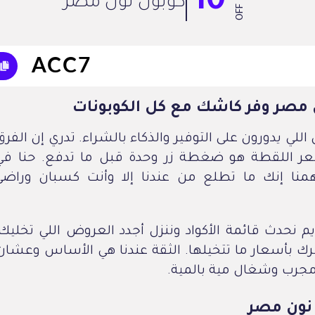
10
كوبون نون مصر
OFF
 مصر وفر كاشك مع كل الكوبونات
ل اللي يدورون على التوفير والذكاء بالشراء. تدري إن الفر
سعر اللقطة هو ضغطة زر وحدة قبل ما تدفع. حنا ف
همنا إنك ما تطلع من عندنا إلا وأنت كسبان وراضي
م نحدث قائمة الأكواد وننزل أجدد العروض اللي تخلي
رك بأسعار ما تتخيلها. الثقة عندنا هي الأساس وعشان 
جرب وشغال مية بالمية.
نون مصر