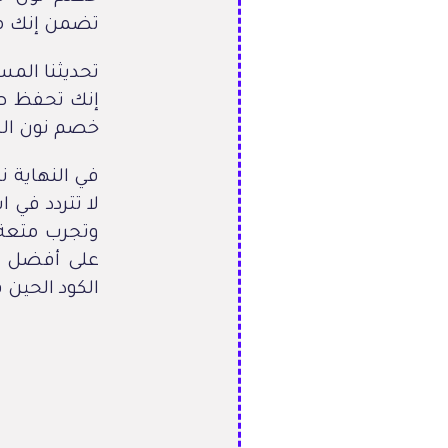
تضمن إنك ما
تحديثنا ال
إنك تحفظ صف
خصم نون السع
في النهاية ن
وتجرب متعة 
على أفضل ا
الكود الحين 