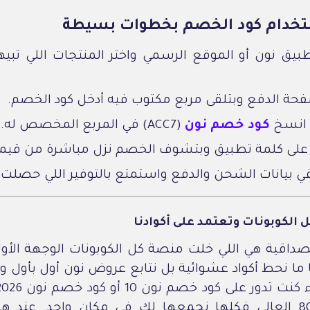
تخدام كود الخصم بخطوات بسيطة
بيق نون أو الموقع الرسمي واختر المنتجات اللي تبي
حة الدفع وبتلقى مربع مكتوب فيه أدخل كود الخصم.
 انسخ
كود خصم نون
(ACC7) في المربع المخصص له.
لى كلمة تطبيق وبتشوف الخصم نزل مباشرة من قيمة
ي بيانات الشحن والدفع واستمتع بالتوفير اللي حصلت ع
 الكوبونات وتعتمد على أكوادنا
داقية هي اللي خلت منصة كل الكوبونات الوجهة الأول
نا ما نحط أكواد عشوائية بل نتابع عروض نون أول بأو
خصم نون 80 العالي فكلها نجمعها لك في مكان واحد. عند ه