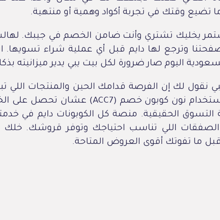
 تضيع وقتك في تجربة أكواد وهمية أو منتهية.
مستمر يخليك تشتري وأنت ضامن الخصم في جيبك. لها
حتنا وترجع لها دايم قبل أي عملية شراء تسويها. ا
ودية اليوم صار ضرورة لكل بيت يبي يدير ميزانيته بذك
بي نقول لك إن الفرصة قدامك الحين والمنتجات اللي تب
لا تتردد في استخدام نون كوبون خصم (ACC7) عشا
التسوق الحقيقية. منصة كل الكوبونات دايم في خدمت
لصفقات اللي تناسب احتياجك وتوفر قروشك. خلك جا
قبل ما تفوتك أقوى العروض المتاحة.