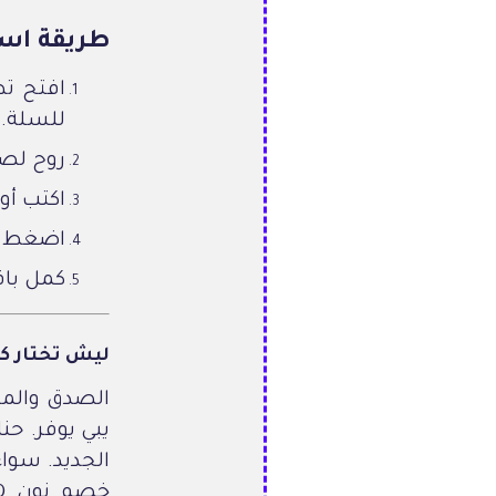
طريقة اس
افتح تط
للسلة.
روح لصف
اكتب أو
اضغط ع
كمل باق
ليش تختار كل
الصدق والمص
يبي يوفر. ح