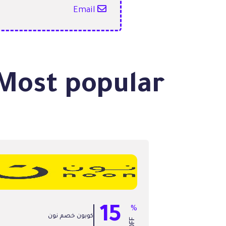
Email
Most popular نون Noon coupons
15
%
كوبون خصم نون
OFF