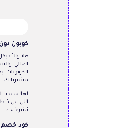
كوبون نون
هلا والله بك
الغالي وال
الكوبونات ي
مشترياتك.
لهالسبب داي
اللي في خاط
تشوفه هنا م
كود خصم 