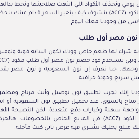
 يومي ونحذف الأكواد اللي انتهت صلاحيتها ونحط بدالها 
استخدامك الكود (ACC7) بتشوف كيف يتغير السعر قدام عينك 
سي من وجودنا معك اليوم.
نون مصر أول طلب
بة شراء لها طعم خاص وودك تكون البداية قوية وتوفيري
 وجهك. حنا نعرف إن نون السعودية و نون مصر يقد
يل سريع وجودة خرافية.
دنا إنك تجرب تطبيق نون توصيل وأنت مرتاح ومطمن
تاح بالسوق. عند تحميل تطبيق نون السعودية أو اس
اجهة سهلة وخيارات دفع متعددة. لكن النصيحة الأهم
تنسى وضع الكود (ACC7) في المربع الخاص بالخصومات. ه
ك مبلغ يخليك تشتري فيه غرض ثاني كنت مأجله.