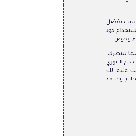
لسبب يفضل
ستخدام كود
اء وحرص.
يها تنتظرك.
ن تحصل على الخصم الفوري
ك وتدور لك
زم واعتمد