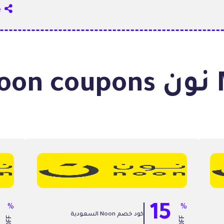
Share
.
%
15
%
كود خصم Noon السعودية
OFF
OFF