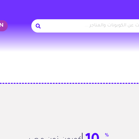
Skip
to
tent
%